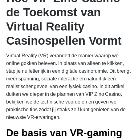
de Toekomst van
Virtual Reality
Casinospellen Vormt
Virtual Reality (VR) verandert de manier waarop we
online gokken beleven. In plaats van alleen te klikken,
stap je nu letterlijk in een digitale casinoruimte. Dit brengt
meer spanning, sociale interactie en natuurlijk een
realistischer gevoel van een fysiek casino. In dit artikel
duiken we dieper in de plannen van VIP Zino Casino,
bekijken we de technische voordelen en geven we
praktische tips zodat jij straks zelf kunt genieten van de
nieuwste VR‑ervaringen.
De basis van VR‑gaming