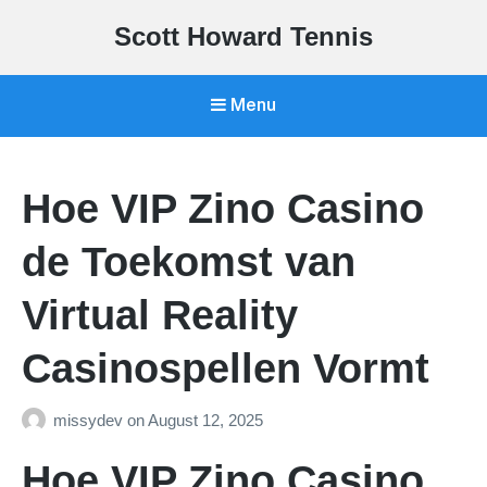
Scott Howard Tennis
Menu
Hoe VIP Zino Casino
de Toekomst van
Virtual Reality
Casinospellen Vormt
missydev
on
August 12, 2025
Hoe VIP Zino Casino