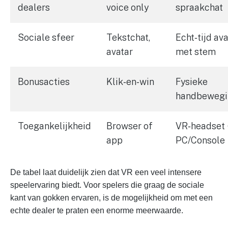
dealers
voice only
spraakchat
Sociale sfeer
Tekstchat,
Echt‑tijd av
avatar
met stem
Bonusacties
Klik‑en‑win
Fysieke
handbewegi
Toegankelijkheid
Browser of
VR‑headset 
app
PC/Console
De tabel laat duidelijk zien dat VR een veel intensere
speelervaring biedt. Voor spelers die graag de sociale
kant van gokken ervaren, is de mogelijkheid om met een
echte dealer te praten een enorme meerwaarde.