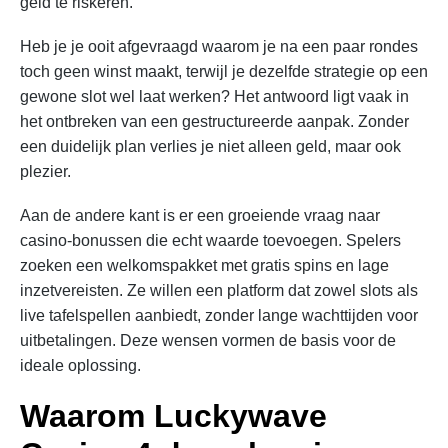
geld te riskeren.
Heb je je ooit afgevraagd waarom je na een paar rondes
toch geen winst maakt, terwijl je dezelfde strategie op een
gewone slot wel laat werken? Het antwoord ligt vaak in
het ontbreken van een gestructureerde aanpak. Zonder
een duidelijk plan verlies je niet alleen geld, maar ook
plezier.
Aan de andere kant is er een groeiende vraag naar
casino‑bonussen die echt waarde toevoegen. Spelers
zoeken een welkomspakket met gratis spins en lage
inzetvereisten. Ze willen een platform dat zowel slots als
live tafelspellen aanbiedt, zonder lange wachttijden voor
uitbetalingen. Deze wensen vormen de basis voor de
ideale oplossing.
Waarom Luckywave