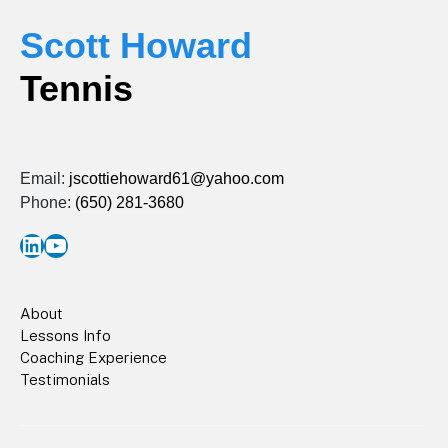
Footer
Scott Howard
Tennis
Email:
jscottiehoward61@yahoo.com
Phone:
(650) 281-3680
LinkedIn
YouTube
About
Lessons Info
Coaching Experience
Testimonials