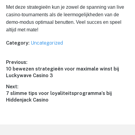
Met deze strategieën kun je zowel de spanning van live
casino‑tournaments als de leermogelijkheden van de
demo‑modus optimaal benutten. Veel succes en speel
altijd met mate!
Category:
Uncategorized
Post
Previous:
Previous
10 bewezen strategieën voor maximale winst bij
navigation
post:
Luckywave Casino 3
Next:
Next
7 slimme tips voor loyaliteitsprogramma’s bij
post:
Hiddenjack Casino