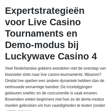
Expertstrategieën
voor Live Casino
Tournaments en
Demo‑modus bij
Luckywave Casino 4
Veel Nederlandse gokkers worstelen met de overstap van
klassieke slots naar live casino‑tournaments. Waarom?
Omdat live spellen een andere dynamiek hebben dan de
vertrouwde eenarmige bandiet. De inzetstijgingen
gebeuren sneller, en de concurrentie is vaak ervaren.
Bovendien weten beginners niet hoe ze de demo‑modus
moeten gebruiken om hun vaardigheden te testen zonder