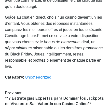
avant de commencer, et de consulter le chat chaque fois
qu’un doute surgit.
Grâce au chat en direct, choisir un casino devient un jeu
d’enfant. Vous obtenez des réponses instantanées,
comparez les meilleures offres et jouez en toute sécurité.
Covoiturage Libre.Fr met ce service à votre disposition,
que vous cherchiez le
bonus de bienvenue
idéal, un
dépot minimum
raisonnable ou les dernières
promotions
du Black Friday. Jouez intelligemment, restez
responsable, et profitez pleinement de chaque partie en
live.
Category:
Uncategorized
Post
Previous:
Previous
**7 Estrategias Expertas para Dominar los Jackpots
navigation
post:
en Vivo este San Valentín con Casino Online**