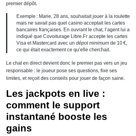
premier dépôt.
Exemple : Marie, 28 ans, souhaitait jouer à la roulette
mais ne savait pas quel casino acceptait les cartes
bancaires françaises. En ouvrant le chat, l’agent lui a
indiqué que Covoiturage Libre.Fr accepte les cartes
Visa et Mastercard avec un
dépot minimum
de 10 €,
ce qui était exactement ce qu’elle cherchait.
Le chat en direct devient donc le premier pas vers un jeu
responsable : le joueur pose ses questions, fixe ses
limites, et reçoit des conseils pour jouer de façon saine.
Les jackpots en live :
comment le support
instantané booste les
gains