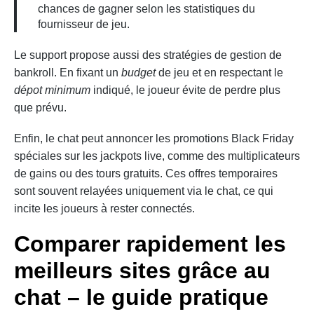
chances de gagner selon les statistiques du
fournisseur de jeu.
Le support propose aussi des stratégies de gestion de
bankroll. En fixant un
budget
de jeu et en respectant le
dépot minimum
indiqué, le joueur évite de perdre plus
que prévu.
Enfin, le chat peut annoncer les promotions Black Friday
spéciales sur les jackpots live, comme des multiplicateurs
de gains ou des tours gratuits. Ces offres temporaires
sont souvent relayées uniquement via le chat, ce qui
incite les joueurs à rester connectés.
Comparer rapidement les
meilleurs sites grâce au
chat – le guide pratique