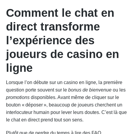
Comment le chat en
direct transforme
l’expérience des
joueurs de casino en
ligne
Lorsque l’on débute sur un casino en ligne, la première
question porte souvent sur le
bonus de bienvenue
ou les
promotions
disponibles. Avant même de cliquer sur le
bouton « déposer », beaucoup de joueurs cherchent un
interlocuteur humain pour lever leurs doutes. C’est là que
le chat en direct prend tout son sens.
Plutôt que de perdre du temps à lire des FAQ