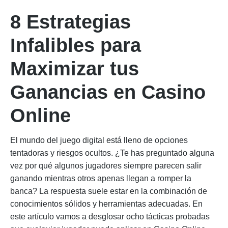
8 Estrategias
Infalibles para
Maximizar tus
Ganancias en Casino
Online
El mundo del juego digital está lleno de opciones
tentadoras y riesgos ocultos. ¿Te has preguntado alguna
vez por qué algunos jugadores siempre parecen salir
ganando mientras otros apenas llegan a romper la
banca? La respuesta suele estar en la combinación de
conocimientos sólidos y herramientas adecuadas. En
este artículo vamos a desglosar ocho tácticas probadas