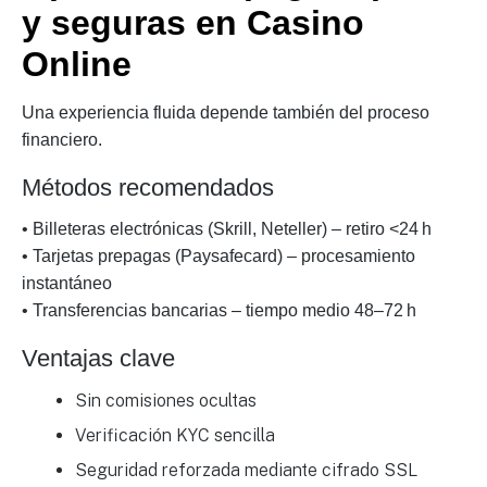
y seguras en Casino
Online
Una experiencia fluida depende también del proceso
financiero.
Métodos recomendados
• Billeteras electrónicas (Skrill, Neteller) – retiro <24 h
• Tarjetas prepagas (Paysafecard) – procesamiento
instantáneo
• Transferencias bancarias – tiempo medio 48–72 h
Ventajas clave
Sin comisiones ocultas
Verificación KYC sencilla
Seguridad reforzada mediante cifrado SSL