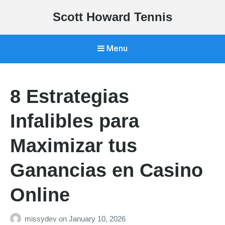
Scott Howard Tennis
Menu
8 Estrategias
Infalibles para
Maximizar tus
Ganancias en Casino
Online
missydev
on
January 10, 2026