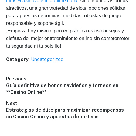
https://casinovalenciaonline.com/
. Allí encontrarás bonos
atractivos, una gran variedad de slots, opciones sólidas
para apuestas deportivas, medidas robustas de juego
responsable y soporte ágil.
¡Empieza hoy mismo, pon en práctica estos consejos y
disfruta del mejor entretenimiento online sin comprometer
tu seguridad ni tu bolsillo!
Category:
Uncategorized
Post
Previous:
Previous
Guía definitiva de bonos navideños y torneos en
navigation
post:
**Casino Online**
Next:
Next
Estrategias de élite para maximizar recompensas
post:
en Casino Online y apuestas deportivas