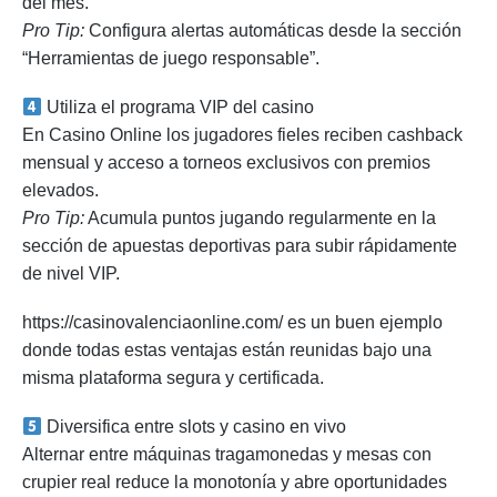
del mes.
Pro Tip:
Configura alertas automáticas desde la sección
“Herramientas de juego responsable”.
Utiliza el programa VIP del casino
En Casino Online los jugadores fieles reciben cashback
mensual y acceso a torneos exclusivos con premios
elevados.
Pro Tip:
Acumula puntos jugando regularmente en la
sección de apuestas deportivas para subir rápidamente
de nivel VIP.
https://casinovalenciaonline.com/ es un buen ejemplo
donde todas estas ventajas están reunidas bajo una
misma plataforma segura y certificada.
Diversifica entre slots y casino en vivo
Alternar entre máquinas tragamonedas y mesas con
crupier real reduce la monotonía y abre oportunidades