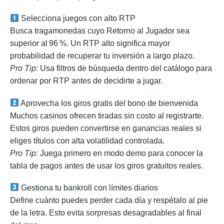
Selecciona juegos con alto RTP
Busca tragamonedas cuyo Retorno al Jugador sea
superior al 96 %. Un RTP alto significa mayor
probabilidad de recuperar tu inversión a largo plazo.
Pro Tip:
Usa filtros de búsqueda dentro del catálogo para
ordenar por RTP antes de decidirte a jugar.
Aprovecha los giros gratis del bono de bienvenida
Muchos casinos ofrecen tiradas sin costo al registrarte.
Estos giros pueden convertirse en ganancias reales si
eliges títulos con alta volatilidad controlada.
Pro Tip:
Juega primero en modo demo para conocer la
tabla de pagos antes de usar los giros gratuitos reales.
Gestiona tu bankroll con límites diarios
Define cuánto puedes perder cada día y respétalo al pie
de la letra. Esto evita sorpresas desagradables al final