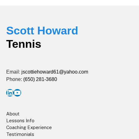
Footer
Scott Howard
Tennis
Email:
jscottiehoward61@yahoo.com
Phone:
(650) 281-3680
LinkedIn
YouTube
About
Lessons Info
Coaching Experience
Testimonials